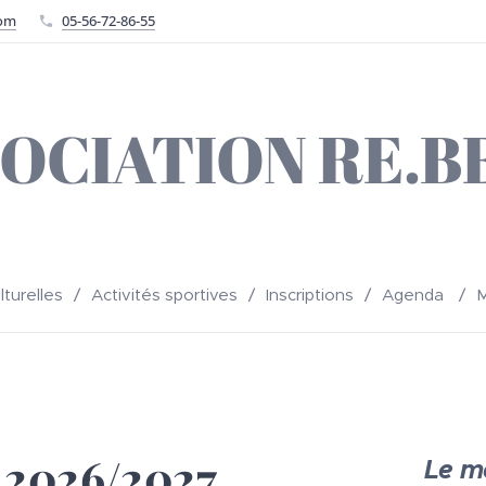
com
05-56-72-86-55
OCIATION RE.B
lturelles
Activités sportives
Inscriptions
Agenda
M
n 2026/2027
Le m