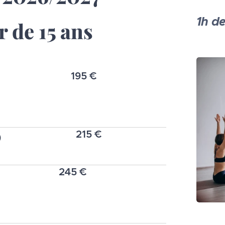
1h d
r de 15 ans
195 €
215 €
)
245 €